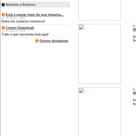
Notícias e Eventos
Está a gastar mais do que imagina...
18 de Março, 2026
Entre em contacto connosco!
»
Centro Download
M
18 de Março, 2026
Tudo o que necessita está aqui!
Rá
fu
Outros destaques
»
M
Po
fo