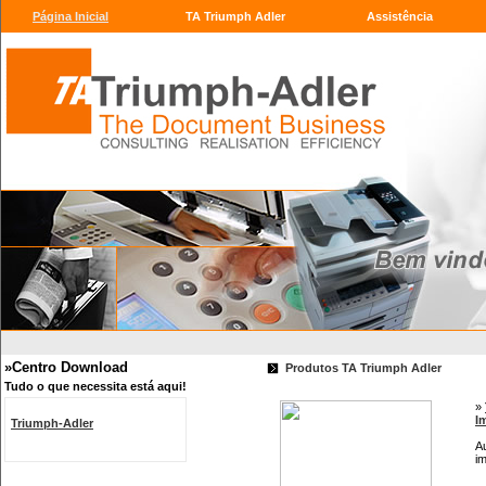
Página Inicial
TA Triumph Adler
Assistência
»Centro Download
Produtos TA Triumph Adler
Tudo o que necessita está aqui!
»
I
Triumph-Adler
A
i