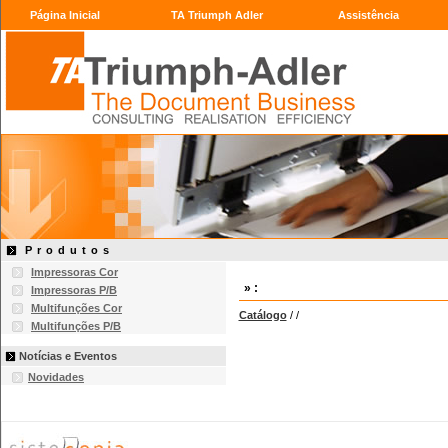
Página Inicial
TA Triumph Adler
Assistência
Produtos
Impressoras Cor
» :
Impressoras P/B
Multifunções Cor
Catálogo
/
/
Multifunções P/B
Notícias e Eventos
Novidades