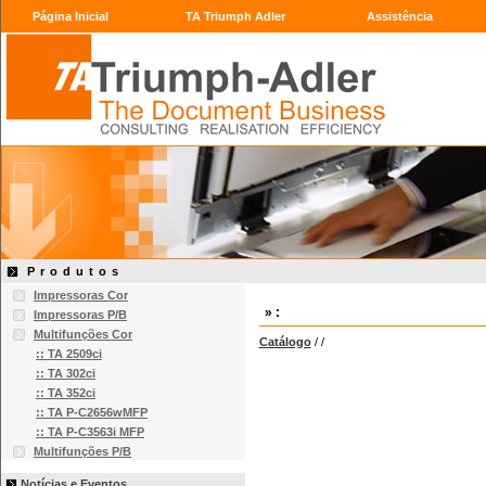
Página Inicial
TA Triumph Adler
Assistência
Produtos
Impressoras Cor
» :
Impressoras P/B
Multifunções Cor
Catálogo
/
/
:: TA 2509ci
:: TA 302ci
:: TA 352ci
:: TA P-C2656wMFP
:: TA P-C3563i MFP
Multifunções P/B
Notícias e Eventos