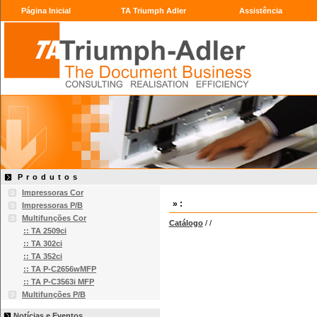
Página Inicial
TA Triumph Adler
Assistência
Produtos
Impressoras Cor
» :
Impressoras P/B
Multifunções Cor
Catálogo
/
/
:: TA 2509ci
:: TA 302ci
:: TA 352ci
:: TA P-C2656wMFP
:: TA P-C3563i MFP
Multifunções P/B
Notícias e Eventos