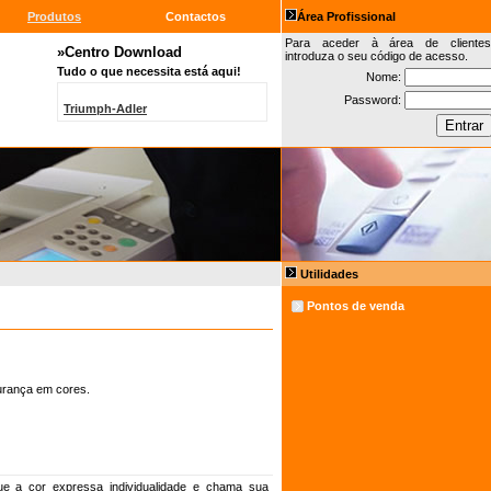
Produtos
Contactos
Área Profissional
Para aceder à área de clientes
»Centro Download
introduza o seu código de acesso.
Tudo o que necessita está aqui!
Nome:
Password:
Triumph-Adler
Utilidades
Pontos de venda
urança em cores.
ue a cor expressa individualidade e chama sua