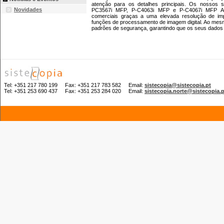
atenção para os detalhes principais. Os nossos s
Novidades
PC3567i MFP, P-C4063i MFP e P-C4067i MFP A4
comerciais graças a uma elevada resolução de im
funções de processamento de imagem digital. Ao me
padrões de segurança, garantindo que os seus dados 
Tel: +351 217 780 199 Fax: +351 217 783 582 Email:
sistecopia@sistecopia.pt
Tel: +351 253 690 437 Fax: +351 253 284 020 Email:
sistecopia.norte@sistecopia.p