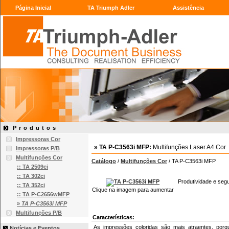
Página Inicial
TA Triumph Adler
Assistência
Produtos
Impressoras Cor
» TA P-C3563i MFP:
Multifunções Laser A4 Cor
Impressoras P/B
Multifunções Cor
Catálogo
/
Multifunções Cor
/ TA P-C3563i MFP
:: TA 2509ci
:: TA 302ci
Produtividade e seg
:: TA 352ci
Clique na imagem para aumentar
:: TA P-C2656wMFP
»
TA P-C3563i MFP
Multifunções P/B
Características:
As impressões coloridas são mais atraentes, porq
Notícias e Eventos