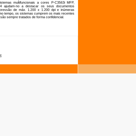
istemas multifuncionais a cores P-C3563i MFP,
 ajudam-no a destacar os seus documentos
pressão de máx. 1.200 x 1.200 dpi e inúmeras
smo tempo, os sistemas cumprem os mais recentes
são sempre tratados de forma confidencial.
t