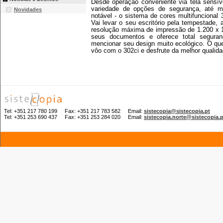
Desde operação conveniente via tela sensív
variedade de opções de segurança, até mob
Novidades
notável - o sistema de cores multifuncional 
Vai levar o seu escritório pela tempestade, 
resolução máxima de impressão de 1.200 x 1
seus documentos e oferece total segu
mencionar seu design muito ecológico. O q
vôo com o 302ci e desfrute da melhor qualida
Tel: +351 217 780 199 Fax: +351 217 783 582 Email:
sistecopia@sistecopia.pt
Tel: +351 253 690 437 Fax: +351 253 284 020 Email:
sistecopia.norte@sistecopia.p