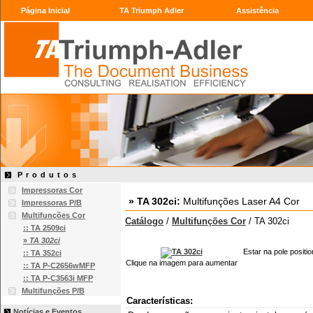
Página Inicial
TA Triumph Adler
Assistência
Produtos
Impressoras Cor
» TA 302ci:
Multifunções Laser A4 Cor
Impressoras P/B
Multifunções Cor
Catálogo
/
Multifunções Cor
/ TA 302ci
:: TA 2509ci
»
TA 302ci
Estar na pole positi
:: TA 352ci
Clique na imagem para aumentar
:: TA P-C2656wMFP
:: TA P-C3563i MFP
Multifunções P/B
Características:
Notícias e Eventos