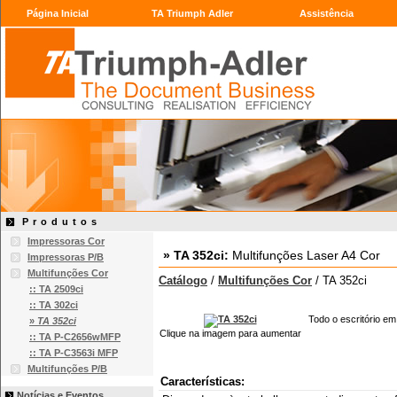
Página Inicial
TA Triumph Adler
Assistência
Produtos
Impressoras Cor
» TA 352ci:
Multifunções Laser A4 Cor
Impressoras P/B
Multifunções Cor
Catálogo
/
Multifunções Cor
/ TA 352ci
:: TA 2509ci
:: TA 302ci
Todo o escritório em
»
TA 352ci
Clique na imagem para aumentar
:: TA P-C2656wMFP
:: TA P-C3563i MFP
Multifunções P/B
Características:
Notícias e Eventos