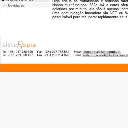
Diga adeus às trabalhosas e tediosas tare
Nosso multifuncional 352ci A4 a cores ofe
Novidades
coloridas por minuto, ele não é apenas inc
uma comunicação inovadora via NFC ou Wi-
pesquisável para recuperar rapidamente seus
Tel: +351 217 780 199 Fax: +351 217 783 582 Email:
sistecopia@sistecopia.pt
Tel: +351 253 690 437 Fax: +351 253 284 020 Email:
sistecopia.norte@sistecopia.p